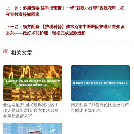
上一篇：
盛康策略 舔手指预警！一锅“蒜辣小炸弹”香辣花甲，把
夜宵摊直接搬回家
下一篇：
杨方配资 【护理科普】佳木斯市中医医院护理科普知识
系列——做好术前护理，轻松完成冠脉造影
相关文章
全达网配资 居民投诉被社区工
南方配资 7月份哥伦比亚石油产
作人员踢出群聊 官方要求致歉
量同比下降4.8%
并重新邀请入群