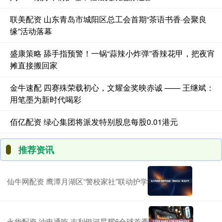
联美配资 山东青岛市城阳区总工会首期“茶语书香·会聚良
缘”活动落幕
盛康策略 舔手指预警！一锅“蒜辣小炸弹”香辣花甲，把夜宵
摊直接搬回家
金牛速配 四赛殊荣载初心，文耀金奖映赤诚 —— 王继斌：
用笔墨为新时代喝彩
佰亿配资 绿心集团将派发特别股息每股0.01港元
推荐资讯
仙牛网配资 鹰潭月湖区“警校家社”联动护学
永华配资 油电通吃 吉利银河星耀6全球首秀