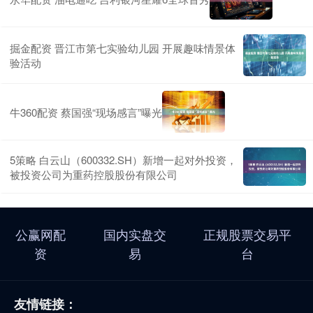
掘金配资 晋江市第七实验幼儿园 开展趣味情景体
验活动
牛360配资 蔡国强“现场感言”曝光
5策略 白云山（600332.SH）新增一起对外投资，
被投资公司为重药控股股份有限公司
公赢网配
国内实盘交
正规股票交易平
资
易
台
友情链接：