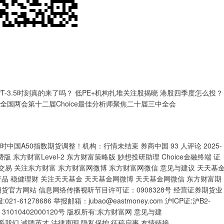
GPT-3.5时刻真的来了吗？ 低PE+机构扎堆关注股揭晓 港股四季度怎么投？
5全国两会第十二届Choice最佳分析师聚焦二十届三中全会
中国A50指数期货调整！机构：行情未结束 券商中国 93 人评论 2025-
版 东方财富Level-2 东方财富策略版 妙想投研助理 Choice金融终端 证
交易 关注东方财富 东方财富网微博 东方财富网微信 意见与建议 天天基
金产品 稳健理财 关注天天基金 天天基金网微博 天天基金网微信 东方财富期
期货官方网站 信息网络传播视听节目许可证：0908328号 经营证券期货业
-61278686 举报邮箱：jubao@eastmoney.com 沪ICP证:沪B2-
备 31010402000120号 版权所有:东方财富网 意见与建
服务 联系我们 诚聘英才 法律声明 隐私保护 征稿启事 友情链接