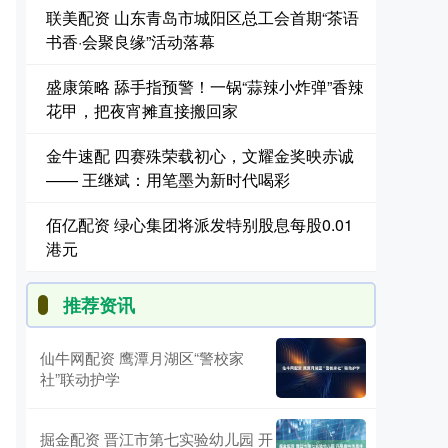
联美配资 山东青岛市城阳区总工会首期“茶语
书香·会聚良缘”活动落幕
盛康策略 舔手指预警！一锅“蒜辣小炸弹”香辣
花甲，把夜宵摊直接搬回家
金牛速配 四赛殊荣载初心，文耀金奖映赤诚
—— 王继斌：用笔墨为新时代喝彩
佰亿配资 绿心集团将派发特别股息每股0.01
港元
推荐资讯
仙牛网配资 鹰潭月湖区“警校家
社”联动护学
掘金配资 晋江市第七实验幼儿园 开