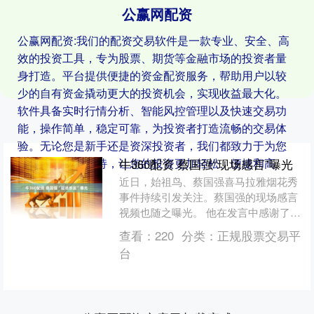
公赢网配资
公赢网配资:我们的配资交易软件是一款专业、安全、高
效的投资工具，专为股票、期货等金融市场的投资者量
身打造。平台提供便捷的资金配资服务，帮助用户以较
少的自有资金撬动更大的投资机会，实现收益最大化。
软件具备实时行情分析、智能风控管理以及快速交易功
能，操作简单，稳定可靠，为投资者打造流畅的交易体
验。无论您是新手还是资深投资者，我们都致力于为您
提供全方位的支持，让您的投资更加轻松、便捷和高
牛360配资 蔡国强“现场感言”曝光
效。
近日，始祖鸟、蔡国强喜马拉雅烟花秀
事件持续引发关注。蔡国强的现场感言
视频也随之曝光。 他在发言中感谢了牧
民配合、感谢聪明的动物们帮助、感谢
查看：
220
分类：
正规股票交易平
始祖鸟，并称支持我们在....
台