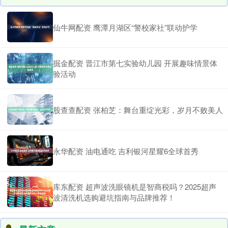
仙牛网配资 鹰潭月湖区“警校家社”联动护学
掘金配资 晋江市第七实验幼儿园 开展趣味情景体
验活动
股查查配资 张柏芝：舞台重绽光彩，岁月不败美人
永华配资 油电通吃 吉利银河星耀6全球首秀
库东配资 超声波洗眼镜机是智商税吗？2025超声
波清洗机选购避坑指南与品牌推荐！