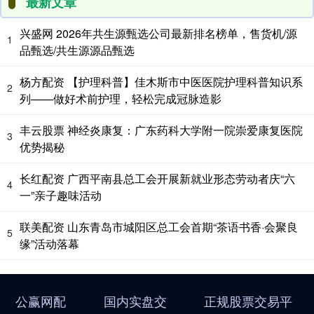
最新文章
兴盛网 2026年共生源甄选公司最新排名榜单，售货机/源
1
品甄选/共生源源品甄选
杨方配资 【护理科普】佳木斯市中医医院护理科普知识系
2
列——做好术前护理，轻松完成冠脉造影
丰云股票 神经炎康复：广东药科大学附一院崇爱康复医院
3
优势揭秘
长红配资 广西平南县总工会开展新就业形态劳动者庆“六
4
一”亲子趣味活动
联美配资 山东青岛市城阳区总工会首期“茶语书香·会聚良
5
缘”活动落幕
公赢网配
国内实盘交
正规股票交易平