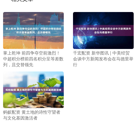
掌上乾坤 前四争夺空前激烈！
千宏配资 新华图讯 | 中美经贸
中超积分榜前四名积分呈等差数
会谈中方新闻发布会在马德里举
列，且交替领先
行
蚂蚁配资 黄土地的诗性守望者
与文化基因激活者