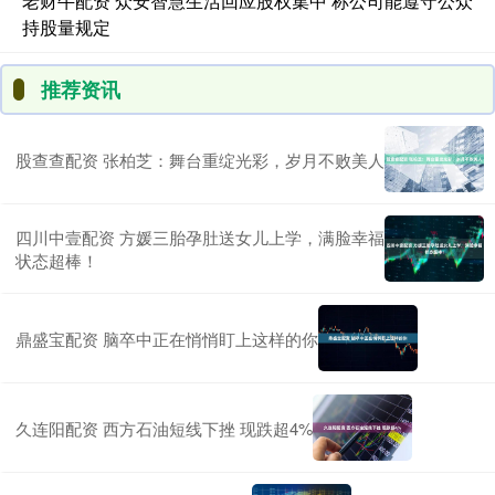
老财牛配资 众安智慧生活回应股权集中 称公司能遵守公众
持股量规定
推荐资讯
股查查配资 张柏芝：舞台重绽光彩，岁月不败美人
四川中壹配资 方媛三胎孕肚送女儿上学，满脸幸福
状态超棒！
鼎盛宝配资 脑卒中正在悄悄盯上这样的你
久连阳配资 西方石油短线下挫 现跌超4%