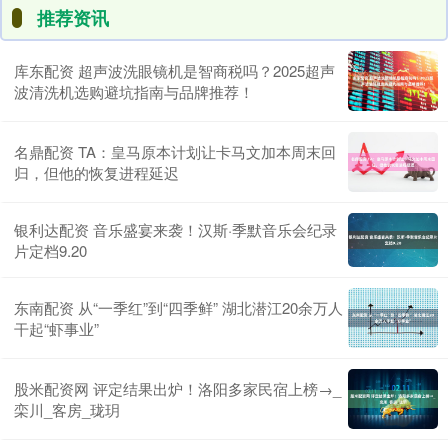
推荐资讯
库东配资 超声波洗眼镜机是智商税吗？2025超声
波清洗机选购避坑指南与品牌推荐！
名鼎配资 TA：皇马原本计划让卡马文加本周末回
归，但他的恢复进程延迟
银利达配资 音乐盛宴来袭！汉斯·季默音乐会纪录
片定档9.20
东南配资 从“一季红”到“四季鲜” 湖北潜江20余万人
干起“虾事业”
股米配资网 评定结果出炉！洛阳多家民宿上榜→_
栾川_客房_珑玥