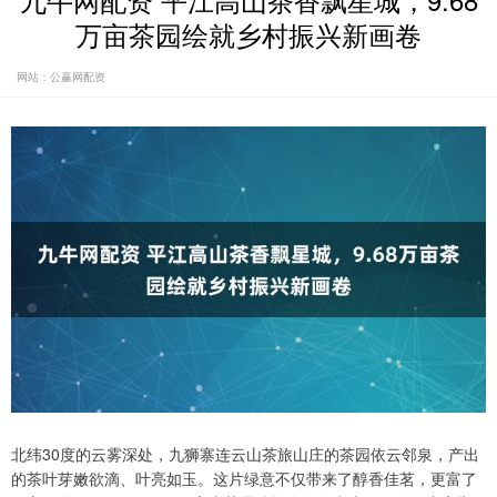
九牛网配资 平江高山茶香飘星城，9.68
万亩茶园绘就乡村振兴新画卷
网站：公赢网配资
北纬30度的云雾深处，九狮寨连云山茶旅山庄的茶园依云邻泉，产出
的茶叶芽嫩欲滴、叶亮如玉。这片绿意不仅带来了醇香佳茗，更富了