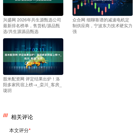
兴盛网 2026年共生源甄选公司
众合网 细聊靠谱的减速电机定
最新排名榜单，售货机/源品甄
制供应商，宁波东力技术硬实力
选/共生源源品甄选
强
股米配资网 评定结果出炉！洛
阳多家民宿上榜→_栾川_客房_
珑玥
相关评论
本文评分
*