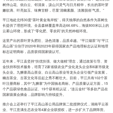
树伴山花、依白云、邻清泉，汲山川灵气与日月精华，长出的茶叶芽
嫩欲滴、叶亮如玉、味爽甘醇，尽显‘清幽素颜、淡雅脱俗’气质。”
平江地处北纬30度“茶叶黄金海岸线”，得天独厚的自然条件为茶树生
长提供了理想环境。全县森林覆盖率高达66.68%，海拔800米以上的
云雾山环绕，形成了“零化肥、零农药”的天然种植环境。
这里产出的茶叶芽头肥壮、汤色清澈，品质卓越。“平江烟茶”与“平江
高山茶”分别于2020年和2023年获得国家农产品地理标志认证和地理
标志证明商标，品质获得国家级认可。
近年来，平江县坚持“扶优扶强、做大做精”理念，通过政策引导、资
金扶持和技术服务，培育了2家省级农业产业化龙头企业和6家市级龙
头企业。九狮寨高山茶业、白云高山茶业等龙头企业引领产业发展，
幽吉茶业、古茶文化等后起之秀不断壮大。目前，平江共有102个茶
叶注册商标，其中“九狮寨”为中国驰名商标。产品质量认证方面，15
个产品获绿色食品认证、19个获有机认证，“连云金针”等多款产品在
国家级展会摘金，品牌影响力持续提升。
推介会上还举行了平江高山茶公用品牌第二批授牌仪式，湖南平云茶
业、平江意满生态农业等4家企业获授权，进一步扩大了品牌阵营。