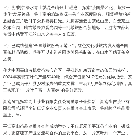
平江县秉持“绿水青山就是金山银山”理念，探索“茶园景区化、茶旅一
体化”发展路径，将丰富的旅游资源与茶产业深度融合。现场播放的茶
旅融合短片吸引了众多嘉宾目光。九狮寨连云山茶旅山庄、白云茶业
茶旅庄园、幽吉茶果旅观光园等一批茶旅融合新地标，让游客在品茗
赏景中感受平江的山水之美与人文底蕴。
平江已成功创建“全国茶旅融合示范区”，红色文化茶旅路线入选全国
百条精品路线。游客可以走进茶园体验采茶制茶，在山水间感受茶乡
之美。
作为中国高山有机黄茶核心产区，平江以9.68万亩生态茶园为依托，
2024年实现茶叶总产量5640吨、综合产值超24.7亿元的优异成绩。茶
产业已成为平江县乡村振兴的重要支撑，带动7万户茶农稳定增收，真
正实现了“一片叶子富一方百姓”的美好愿景。
湖南省九狮寨高山茶业有限责任公司董事长余焕新、湖南幽吉茶业有
限公司总经理李初庄等企业负责人在推介会上表示，将继续坚持品质
至上、/p>
平江高山茶品鉴推介会的成功举办，不仅展示了平江茶产业的丰硕成
果，更搭建了产业交流与合作的重要平台。从一片茶叶到一个产业，