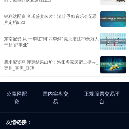
银利达配资 音乐盛宴来袭！汉斯·季默音乐会纪录
片定档9.20
东南配资 从“一季红”到“四季鲜” 湖北潜江20余万人
干起“虾事业”
股米配资网 评定结果出炉！洛阳多家民宿上榜→_
栾川_客房_珑玥
公赢网配
国内实盘交
正规股票交易平
资
易
台
友情链接：