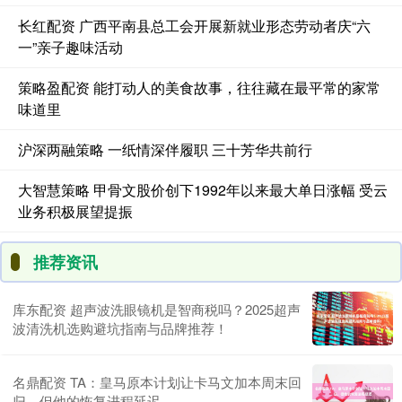
长红配资 广西平南县总工会开展新就业形态劳动者庆“六
一”亲子趣味活动
策略盈配资 能打动人的美食故事，往往藏在最平常的家常
味道里
沪深两融策略 一纸情深伴履职 三十芳华共前行
大智慧策略 甲骨文股价创下1992年以来最大单日涨幅 受云
业务积极展望提振
推荐资讯
库东配资 超声波洗眼镜机是智商税吗？2025超声
波清洗机选购避坑指南与品牌推荐！
名鼎配资 TA：皇马原本计划让卡马文加本周末回
归，但他的恢复进程延迟