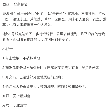
图源：长沙晚报
磨盘洲在国际会展中心附近，是“最轻松”的露营地。不用预约、不收
门票，沿江步道、芦苇荡、草坪一应俱全。周末有人遛狗、钓鱼、滑
草，也有人带着帐篷一个人发呆。
地铁2号线光达站下，步行或骑行一公里多就能到。风平浪静的傍晚，
看着河面倒映着橙红的天，连时间都变慢了。
小贴士
1.带走垃圾，不破坏草地；
2.鹅洲岛部分是水源保护区；巴溪洲夜间照明有限，早点收帐篷；
3.月亮岛、巴溪洲部分营地需提前预约；
4.长沙秋天昼夜温差大，带防潮垫、防蚊喷雾和薄外套。
来源丨爱上新湖南
发布于：北京市