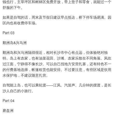
钱也行，主草坪区和树林区免费开放，带上垫子和零食，就能过一个
舒服的下午。
如果是自驾的话，周末及节假日建议早点抵达，桥下停车场易满。园
区内也有收费停车场。
Part 03
鹅洲岛&兴马洲
鹅洲岛和兴马洲隔得很近，相对长沙市中心有点远，但体验绝对独
特。岛上有农家，也有油菜花田、沙滩、农家乐散在不同角落。风吹
过江面，宁静得不像长沙。可以自己找地方安营扎寨，还有特色不一
的付费基地选择，帐篷租赁也能安排。不过要注意，有些区域是饮用
水保护地，不建议随意扎营。
自驾能上岛，也可以乘轮渡——江风、汽笛声、几分钟的摆渡，是长
沙人自己的小旅行。
Part 04
磨盘洲