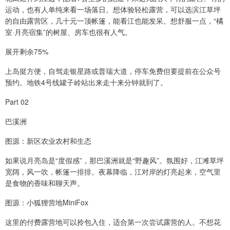
运动，也有人单纯来看一场落日。想体验轻松露营，可以选滨江草坪
的自由露营区，几十元一顶帐篷，能看江也能发呆。想舒服一点，“橘
室·月亮宿集”的树屋、房车也很有人气。
展开剩余75%
上岛挺方便，自驾走银星路或普瑞大道，停车免费但要提前在公众号
预约。地铁4号线罐子岭站出来走十来分钟就到了。
Part 02
巴溪洲
图源：新区农业农村和生态
如果说月亮岛是“度假感”，那巴溪洲就是“野趣风”。氛围好，江滩草坪
宽阔，风一吹，帐篷一排排。夜幕降临，江对岸的灯亮起来，空气里
是食物的香味和聊天声。
图源：小狐狸营地MiniFox
这里的付费露营地可以拎包入住，适合第一次尝试露营的人。不想花