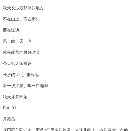
秋天长沙最舒服的地方
不在山上、不在街头
而在江边
风一吹、天一凉
就是露营的最好时节
今天给大家推荐
长沙的“江心”露营地
看一线江景、喝一口咖啡
秋天才算开始
Part 01
月亮岛
花田延伸到江边，配着7公里多的跑道，来这儿的人，有的露营、有的